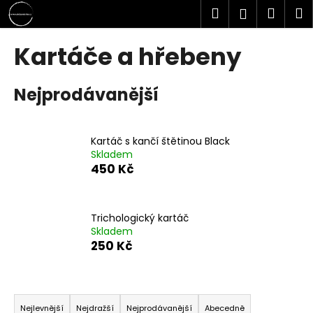
K
Přejít
Hledat
Náku
M
Přihlášen
na
o
obsah
Zpět
Zpět
košík
š
Kartáče a hřebeny
í
C
k
Nejprodávanější
o
p
o
Kartáč s kančí štětinou Black
t
Skladem
ř
450 Kč
e
b
u
Trichologický kartáč
Skladem
j
250 Kč
e
t
Ř
e
a
n
Nejlevnější
Nejdražší
Nejprodávanější
Abecedně