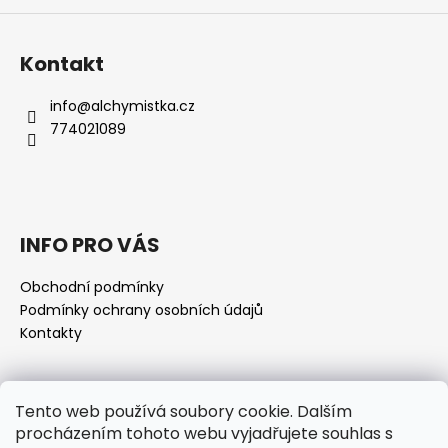
p
i
s
Kontakt
u
info
@
alchymistka.cz
774021089
INFO PRO VÁS
Obchodní podmínky
Podmínky ochrany osobních údajů
Kontakty
Přijímáme online platby
Tento web používá soubory cookie. Dalším
procházením tohoto webu vyjadřujete souhlas s