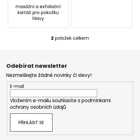
č
masážní a exfoliační
u
kartáč pro pokožku
j
hlavy
e
m
e
2
položek celkem
O
v
Z
PHF
l
SMOOTH
á
á
ŠAMPON
Odebírat newsletter
d
p
PRO
a
KREPATÉ
Nezmeškejte žádné novinky či slevy!
a
VLASY
c
t
E-mail
í
280
í
Kč
p
Vložením e-mailu souhlasíte s
podmínkami
r
ochrany osobních údajů
v
k
PŘIHLÁSIT SE
y
v
ý