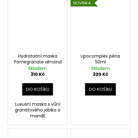
NOVINKA
Hydratační maska
Lipocomplex pěna
Pomegranate almond
50ml
Skladem
Skladem
310 Kč
320 Kč
DO KOŠÍKU
DO KOŠÍKU
Luxusní maska s vůní
granátového jablka a
mandlí