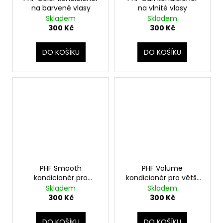
na barvené vlasy
na vlnité vlasy
Skladem
Skladem
300 Kč
300 Kč
DO KOŠÍKU
DO KOŠÍKU
PHF Smooth
PHF Volume
kondicionér pro
kondicionér pro větší
krepaté vlasy
objem
Skladem
Skladem
300 Kč
300 Kč
DO KOŠÍKU
DO KOŠÍKU