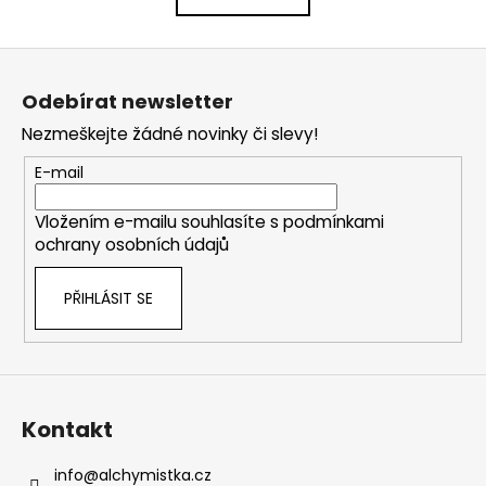
k
á
o
d
Z
v
a
á
á
c
Odebírat newsletter
n
p
í
í
Nezmeškejte žádné novinky či slevy!
p
a
r
t
E-mail
v
í
k
Vložením e-mailu souhlasíte s
podmínkami
y
ochrany osobních údajů
v
ý
PŘIHLÁSIT SE
p
i
s
u
Kontakt
info
@
alchymistka.cz