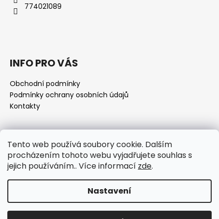
774021089
INFO PRO VÁS
Obchodní podmínky
Podmínky ochrany osobních údajů
Kontakty
Přijímáme online platby
Tento web používá soubory cookie. Dalším
procházením tohoto webu vyjadřujete souhlas s
jejich používáním.. Více informací
zde
.
Nastavení
Vytvořil Shoptet
Copyright 2026
www.alchymistka.cz
. Všechna práva