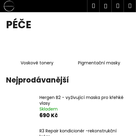
K
Přejít
Hledat
Náku
M
Přihlášen
na
o
obsah
Zpět
Zpět
košík
š
PÉČE
í
C
k
o
p
o
Voskové tonery
Pigmentační masky
t
ř
Nejprodávanější
e
b
u
Hergen B2 - vyživující maska pro křehké
j
vlasy
Skladem
e
690 Kč
t
e
R3 Repair kondicionér -rekonstrukční
n