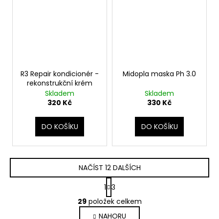
R3 Repair kondicionér -
Midopla maska Ph 3.0
rekonstrukční krém
Skladem
Skladem
320 Kč
330 Kč
DO KOŠÍKU
DO KOŠÍKU
NAČÍST 12 DALŠÍCH
S
1
3
t
O
r
29
položek celkem
v
á
NAHORU
l
n