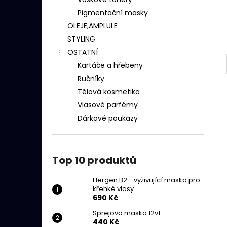
HERGEN B2 - VYŽIVUJÍCÍ MASKA PRO
l
KŘEHKÉ VLASY
Pigmentační masky
690 Kč
OLEJE,AMPLULE
STYLING
OSTATNÍ
Kartáče a hřebeny
Ručníky
Tělová kosmetika
Vlasové parfémy
Dárkové poukazy
Top 10 produktů
Hergen B2 - vyživující maska pro
křehké vlasy
690 Kč
Sprejová maska 12v1
440 Kč