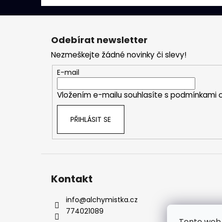
Z
á
Odebírat newsletter
p
Nezmeškejte žádné novinky či slevy!
a
t
E-mail
í
Vložením e-mailu souhlasíte s
podmínkami o
PŘIHLÁSIT SE
Kontakt
info
@
alchymistka.cz
774021089
Tento web 