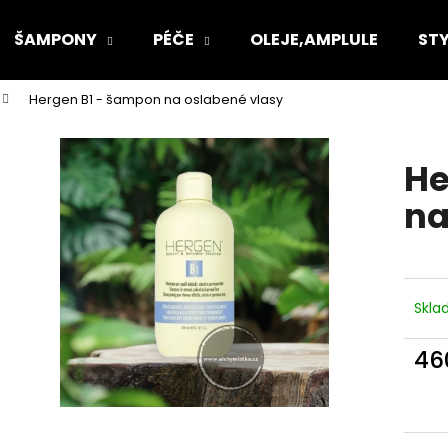
ŠAMPONY
PÉČE
OLEJE,AMPLULE
STY
Hergen B1 - šampon na oslabené vlasy
Co potřebujete najít?
He
HLEDAT
na
Doporučujeme
Skl
46
Měr
cena