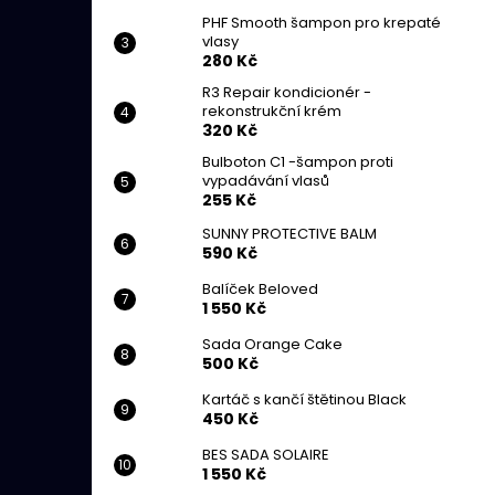
PHF Smooth šampon pro krepaté
vlasy
280 Kč
R3 Repair kondicionér -
rekonstrukční krém
320 Kč
Bulboton C1 -šampon proti
vypadávání vlasů
255 Kč
SUNNY PROTECTIVE BALM
590 Kč
Balíček Beloved
1 550 Kč
Sada Orange Cake
500 Kč
Kartáč s kančí štětinou Black
450 Kč
BES SADA SOLAIRE
1 550 Kč