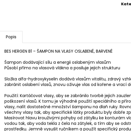
SPREJOVÁ MASKA 12V1
PHF SMOOTH ŠA
Kate
VLASY
440 Kč
280 Kč
Popis
BES HERGEN B1 – ŠAMPON NA VLASY OSLABENÉ, BARVENÉ
Šampon dodávající sílu a energii oslabeným vlasům
Působí přímo na vlasová vlákna a posiluje jejich strukturu
Složka alfa-hydroxykyselin dodává vlasům vitalitu, zdravý vzh
zabránit oslabení vlasů, znovu oživuje vlas od kořene a vrací do
Použití: Kartáčovat vlasy, aby se zabránilo tvorbě jejich zauzl
poškození vlasů. K tomu je výhodné použití speciálního a pří
vlasy, nalít dostatečné množství šamponu na dlaň ruky. Rov
všechny vlasy tak, aby specifické látky produktu byly dobře z
Masírovat hlavu krouživými pohyby od zátylku ke konturám vl
vodou tak, aby voda tekla z čela na zátylek, a tím aby se ods
prostředku. Jemně vysušit ručníkem a použít specifický produ