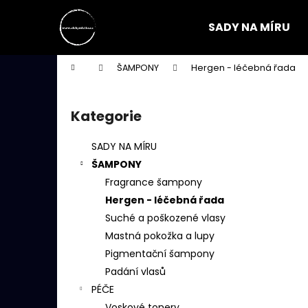
K
Přejít
na
o
SADY NA MÍRU
obsah
Zpět
Zpět
š
do
do
í
Domů
ŠAMPONY
Hergen - léčebná řada
k
obchodu
obchodu
P
o
Kategorie
Přeskočit
s
kategorie
t
SADY NA MÍRU
r
ŠAMPONY
a
Fragrance šampony
n
Hergen - léčebná řada
n
Suché a poškozené vlasy
í
Mastná pokožka a lupy
p
Pigmentační šampony
a
Padání vlasů
n
PÉČE
e
Voskové tonery