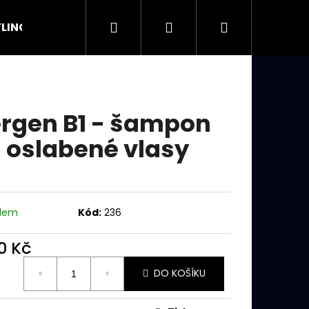
Hledat
Přihlášení
Nákupní
LING
OSTATNÍ
košík
rgen B1 - šampon
 oslabené vlasy
adem
Kód:
236
0 Kč
ná
Následující
DO KOŠÍKU
: