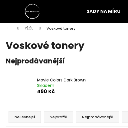
K
Přejít
na
o
SADY NA MÍRU
obsah
Zpět
Zpět
š
do
do
í
Domů
PÉČE
Voskové tonery
k
obchodu
obchodu
Voskové tonery
Nejprodávanější
Movie Colors Dark Brown
Skladem
490 Kč
Ř
a
Nejlevnější
Nejdražší
Nejprodávanější
z