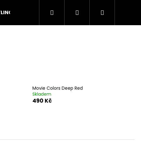
Hledat
Přihlášení
Nákupní
LING
OSTATNÍ
košík
Movie Colors Deep Red
Skladem
490 Kč
Následující