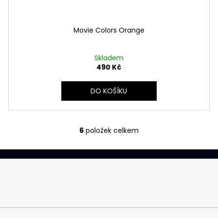
Movie Colors Orange
Skladem
490 Kč
DO KOŠÍKU
6
položek celkem
O
v
l
á
d
a
c
í