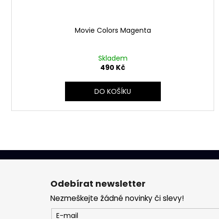
Movie Colors Magenta
Skladem
490 Kč
DO KOŠÍKU
Z
á
Odebírat newsletter
p
Nezmeškejte žádné novinky či slevy!
a
t
E-mail