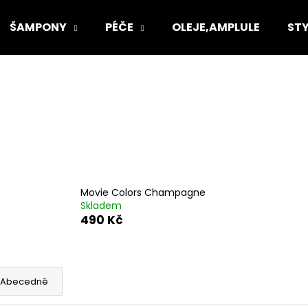
ŠAMPONY
PÉČE
OLEJE,AMPLULE
STY
Co potřebujete najít?
HLEDAT
Doporučujeme
Movie Colors Champagne
Skladem
490 Kč
Abecedně