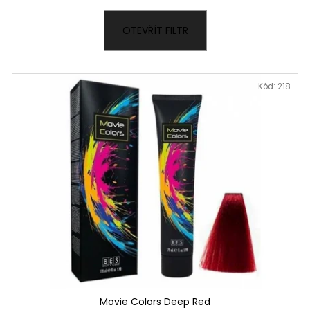
SPREJOVÁ MASKA 12V1
PHF SMOOTH ŠA
VLASY
440 Kč
OTEVŘÍT FILTR
280 Kč
Kód:
218
Movie Colors Deep Red