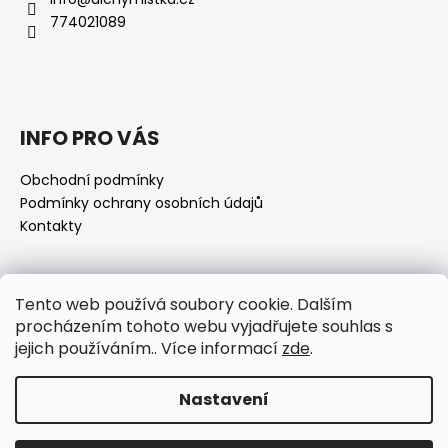
774021089
INFO PRO VÁS
Obchodní podmínky
Podmínky ochrany osobních údajů
Kontakty
Přijímáme online platby
Tento web používá soubory cookie. Dalším
procházením tohoto webu vyjadřujete souhlas s
jejich používáním.. Více informací
zde
.
Nastavení
Vytvořil Shoptet
Copyright 2026
www.alchymistka.cz
. Všechna práva