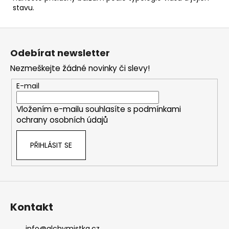
stavu.
Z
á
Odebírat newsletter
p
Nezmeškejte žádné novinky či slevy!
a
t
E-mail
í
Vložením e-mailu souhlasíte s
podmínkami
ochrany osobních údajů
PŘIHLÁSIT SE
Kontakt
info
@
alchymistka.cz