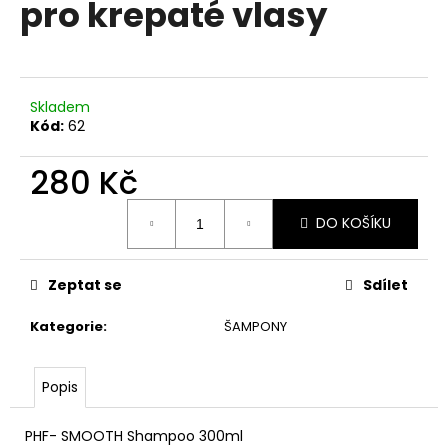
pro krepaté vlasy
a
j
í
t
Skladem
?
Kód:
62
280 Kč
Měrná
DO KOŠÍKU
cena:
HLEDAT
Zeptat se
Sdílet
D
Kategorie
:
ŠAMPONY
o
p
o
Popis
r
u
PHF- SMOOTH Shampoo 300ml