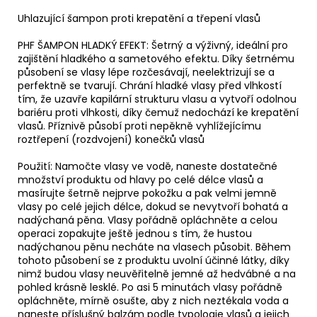
č
u
Uhlazující šampon proti krepatění a třepení vlasů
j
PHF ŠAMPON HLADKÝ EFEKT: Šetrný a výživný, ideální pro
e
zajištění hladkého a sametového efektu. Díky šetrnému
m
působení se vlasy lépe rozčesávají, neelektrizují se a
e
perfektně se tvarují. Chrání hladké vlasy před vlhkostí
tím, že uzavře kapilární strukturu vlasu a vytvoří odolnou
bariéru proti vlhkosti, díky čemuž nedochází ke krepatění
BARVÍCÍ
vlasů. Příznivě působí proti nepěkně vyhlížejícímu
PĚNA
roztřepení (rozdvojení) konečků vlasů
-
ŠEDOSTŘÍBRNÁ
Použití: Namočte vlasy ve vodě, naneste dostatečné
912
množství produktu od hlavy po celé délce vlasů a
330
masírujte šetrně nejprve pokožku a pak velmi jemně
Kč
vlasy po celé jejich délce, dokud se nevytvoří bohatá a
nadýchaná pěna. Vlasy pořádně opláchněte a celou
operaci zopakujte ještě jednou s tím, že hustou
nadýchanou pěnu necháte na vlasech působit. Během
tohoto působení se z produktu uvolní účinné látky, díky
nimž budou vlasy neuvěřitelně jemné až hedvábné a na
pohled krásně lesklé. Po asi 5 minutách vlasy pořádně
opláchněte, mírně osušte, aby z nich neztékala voda a
naneste příslušný balzám podle typologie vlasů a jejich