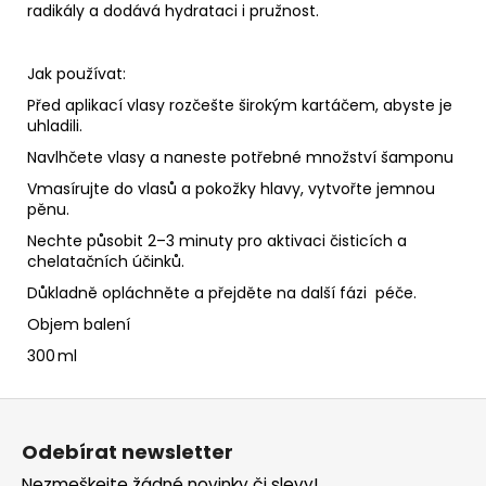
radikály a dodává hydrataci i pružnost.
Jak používat:
Před aplikací vlasy rozčešte širokým kartáčem, abyste je
uhladili.
Navlhčete vlasy a naneste potřebné množství šamponu
Vmasírujte do vlasů a pokožky hlavy, vytvořte jemnou
pěnu.
Nechte působit 2–3 minuty pro aktivaci čisticích a
chelatačních účinků.
Důkladně opláchněte a přejděte na další fázi péče.
Objem balení
300 ml
Z
á
Odebírat newsletter
p
Nezmeškejte žádné novinky či slevy!