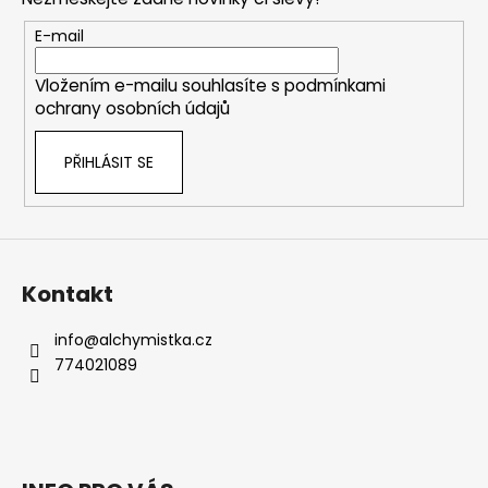
a
t
E-mail
í
Vložením e-mailu souhlasíte s
podmínkami
ochrany osobních údajů
PŘIHLÁSIT SE
Kontakt
info
@
alchymistka.cz
774021089