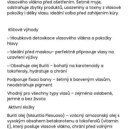
č
vlasového vlákna před ošetřením. Šetrně myje,
u
odstraňuje zbytky produktů, usazeniny a toxiny z vlasové
j
pokožky i délky vlasu. Ideální volba před zahájením kúry.
e
m
Klíčové výhody
e
✅️Hloubková detoxikace vlasového vlákna a pokožky
hlavy
BARVÍCÍ
✅️Ideální před maskou– perfektně připravuje vlasy na
PĚNA
uzavření výživy
-
ČERVENOFIALOVÁ
✅️Obsahuje olej Buriti – bohatý na karotenoidy a
767
tokoferoly, hydratuje a chrání
330
Podporuje fixaci barvy – šetrný k barveným vlasům,
Kč
neodstraňuje pigment
Vhodný pro všechny typy vlasů – zejména oslabené,
jemné a bez života
Aktivní složky
Buriti olej (Mauritia Flexuosa) – vzácný amazonský olej s
vysokým obsahem betakarotenu a tokoferolů (vitamin
E), který posiluje vlasové vlákno, chrání před volnými