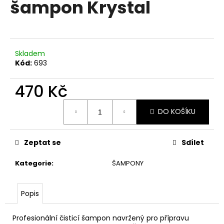
šampon Krystal
a
j
í
t
Skladem
?
Kód:
693
470 Kč
Měrná
DO KOŠÍKU
cena:
HLEDAT
Zeptat se
Sdílet
D
Kategorie
:
ŠAMPONY
o
p
o
Popis
r
u
Profesionální čisticí šampon navržený pro přípravu