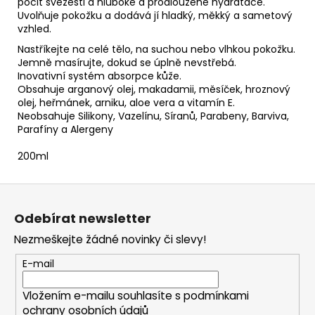
č
pocit svěžesti a hluboké a prodloužené hydratace.
u
Uvolňuje pokožku a dodává jí hladký, měkký a sametový
vzhled.
j
e
Nastříkejte na celé tělo, na suchou nebo vlhkou pokožku.
m
Jemně masírujte, dokud se úplně nevstřebá.
Inovativní systém absorpce kůže.
e
Obsahuje arganový olej, makadamii, měsíček, hroznový
olej, heřmánek, arniku, aloe vera a vitamín E.
Neobsahuje Silikony, Vazelínu, Síranů, Parabeny, Barviva,
MAXJA
Parafíny a Alergeny
TANNING
CREAM
200ml
520
Kč
Z
á
Odebírat newsletter
p
Nezmeškejte žádné novinky či slevy!
a
t
E-mail
í
Vložením e-mailu souhlasíte s
podmínkami
ochrany osobních údajů