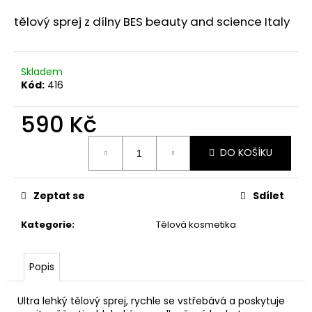
a
tělový sprej z dílny BES beauty and science Italy
j
í
t
Skladem
Kód:
416
?
590 Kč
Měrná
DO KOŠÍKU
cena:
HLEDAT
Zeptat se
Sdílet
D
Kategorie
:
Tělová kosmetika
o
p
o
Popis
r
u
Ultra lehký tělový sprej, rychle se vstřebává a poskytuje