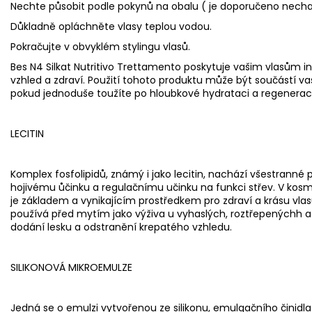
Nechte působit podle pokynů na obalu ( je doporučeno nechat
Důkladně opláchněte vlasy teplou vodou.
Pokračujte v obvyklém stylingu vlasů.
Bes N4 Silkat Nutritivo Trettamento poskytuje vašim vlasům in
vzhled a zdraví. Použití tohoto produktu může být součástí va
pokud jednoduše toužíte po hloubkové hydrataci a regeneraci
LECITIN
Komplex fosfolipidů, známý i jako lecitin, nachází všestranné
hojivému ůčinku a regulačnímu učinku na funkci střev. V kos
je základem a vynikajícím prostředkem pro zdraví a krásu vlasů
používá před mytím jako výživa u vyhaslých, roztřepenýchh 
dodání lesku a odstranění krepatého vzhledu.
SILIKONOVÁ MIKROEMULZE
Jedná se o emulzi vytvořenou ze silikonu, emulgačního činidla