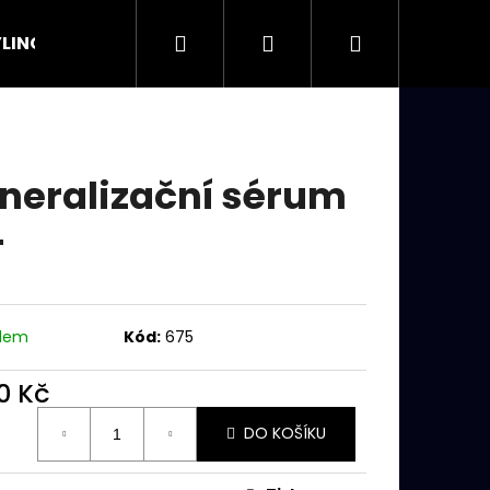
Hledat
Přihlášení
Nákupní
LING
OSTATNÍ
košík
neralizační sérum
4
adem
Kód:
675
0 Kč
ná
Následující
DO KOŠÍKU
: