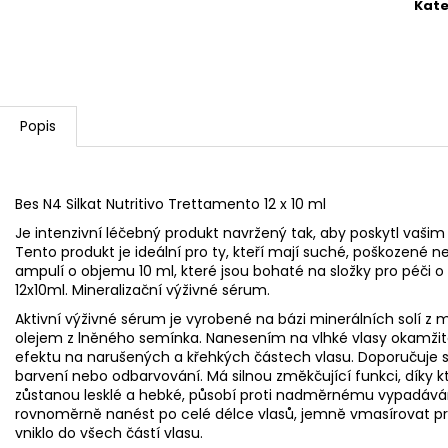
F1 ŠAMPON PROTI LUPŮM
SUNNY PROTECT
Kate
190 Kč
590 Kč
Popis
Bes N4 Silkat Nutritivo Trettamento 12 x 10 ml
Je intenzivní léčebný produkt navržený tak, aby poskytl vaši
Tento produkt je ideální pro ty, kteří mají suché, poškozené 
ampulí o objemu 10 ml, které jsou bohaté na složky pro péči o
12x10ml. Mineralizační výživné sérum.
Aktivní výživné sérum je vyrobené na bázi minerálních solí z ma
olejem z lněného semínka. Nanesením na vlhké vlasy okamžit
efektu na narušených a křehkých částech vlasu. Doporučuje se
barvení nebo odbarvování. Má silnou změkčující funkci, díky kte
zůstanou lesklé a hebké, působí proti nadměrnému vypadává
rovnoměrně nanést po celé délce vlasů, jemně vmasírovat pr
vniklo do všech částí vlasu.