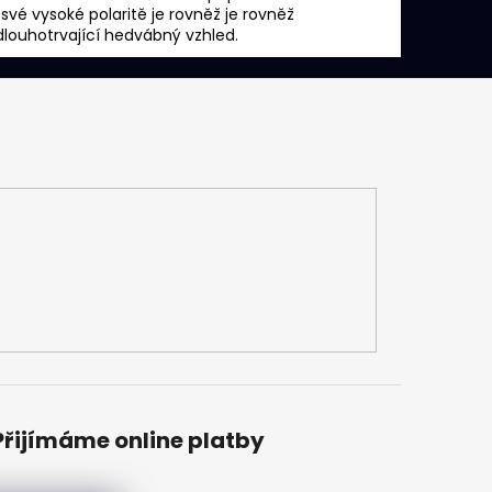
 své vysoké polaritě je rovněž je rovněž
louhotrvající hedvábný vzhled.
Přijímáme online platby