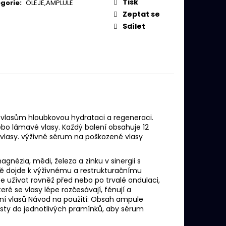
IVE BALM
Tisk
gorie
:
OLEJE,AMPLULE
Zeptat se
Sdílet
m vlasům hloubkovou hydrataci a regeneraci.
nebo lámavé vlasy. Každý balení obsahuje 12
 vlasy. výživné sérum na poškozené vlasy
gnézia, mědi, železa a zinku v sinergii s
ě dojde k výživnému a restrukturačnímu
 užívat rovněž před nebo po trvalé ondulaci,
ré se vlasy lépe rozčesávají, fénují a
ní vlasů Návod na použití: Obsah ampule
sty do jednotlivých pramínků, aby sérum