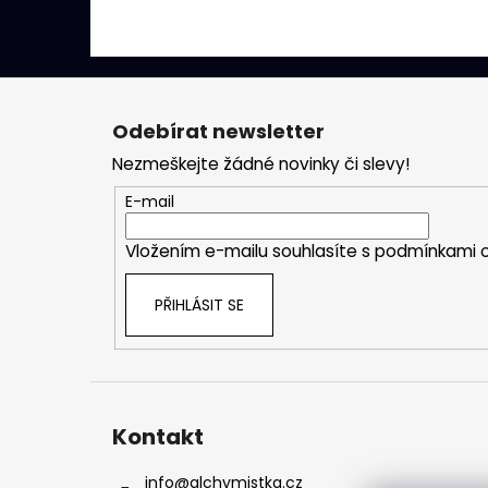
Z
á
Odebírat newsletter
p
Nezmeškejte žádné novinky či slevy!
a
t
E-mail
í
Vložením e-mailu souhlasíte s
podmínkami o
PŘIHLÁSIT SE
Kontakt
info
@
alchymistka.cz