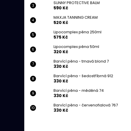
SUNNY PROTECTIVE BALM
590 Kč
MAXJA TANNING CREAM
520 Kč
Lipocomplex pěna 250ml
575 Kč
Lipocomplex pěna 50ml
320 Kč
Barvící pěna - tmavá blond 7
330 Kč
Barvící pěna - šedostříbrná 912
330 Kč
Barvící pěna - měděná 74
330 Kč
Barvící pěna - červenofialová 767
330 Kč