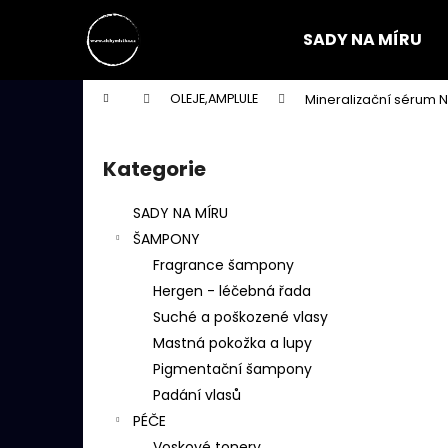
K
Přejít
na
o
SADY NA MÍRU
obsah
Zpět
Zpět
š
do
do
í
Domů
OLEJE,AMPLULE
Mineralizační sérum 
k
obchodu
obchodu
P
o
Kategorie
Přeskočit
s
kategorie
t
SADY NA MÍRU
r
ŠAMPONY
a
Fragrance šampony
n
Hergen - léčebná řada
n
Suché a poškozené vlasy
í
Mastná pokožka a lupy
p
Pigmentační šampony
a
Padání vlasů
n
PÉČE
e
Voskové tonery