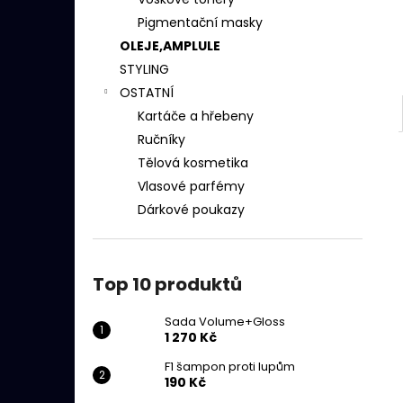
SADA VOLUME+GLOSS
l
Pigmentační masky
1 270 Kč
OLEJE,AMPLULE
STYLING
OSTATNÍ
Kartáče a hřebeny
Ručníky
Tělová kosmetika
Vlasové parfémy
Dárkové poukazy
Top 10 produktů
Sada Volume+Gloss
1 270 Kč
F1 šampon proti lupům
190 Kč