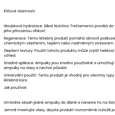
Klíčové vlastnosti:
Hloubková hydratace: Silkat Nutritivo Trettamento proniká do
jeho přirozenou vlhkost.
Regenerace: Tento léčebný produkt pomáhá obnovit poškoze
chemickým ošetřením, teplem nebo nadměrným stresorem.
Zlepšení textury: Použití tohoto produktu může zvýšit hebkost a
vzhled.
Snadná aplikace: Ampulky jsou snadno použitelné a umožňují 
ampulky na vlasy a nechat působit.
Univerzální použití: Tento produkt je vhodný pro všechny typy
léčebná kúra.
Jak používat:
Umístěte obsah jedné ampulky do dlaně a naneste ho na čisté,
Jemně masírujte vlasy, abyste produkt rovnoměrně rozložili po