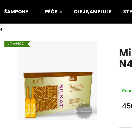
ŠAMPONY
PÉČE
OLEJE,AMPLULE
STY
N4
Co potřebujete najít?
NOVINKA
Mi
HLEDAT
N
Doporučujeme
Skl
45
Měr
cena