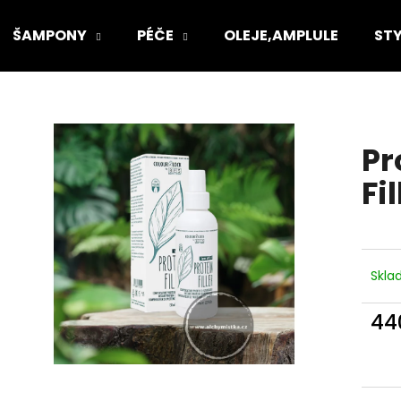
ŠAMPONY
PÉČE
OLEJE,AMPLULE
STY
Co potřebujete najít?
Pr
HLEDAT
Fil
Doporučujeme
Skl
44
Měr
cena