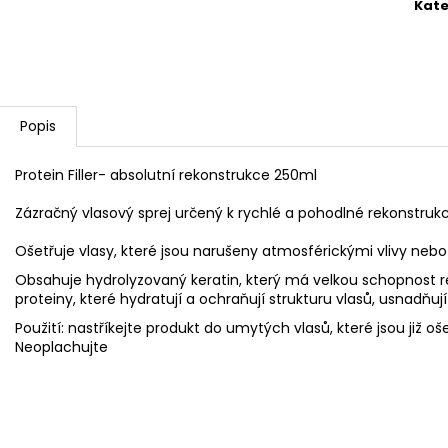
SPREJOVÁ MASKA 12V1
PHF SMOOTH ŠA
Kate
VLASY
440 Kč
280 Kč
Popis
Protein Filler- absolutní rekonstrukce 250ml
Zázračný vlasový sprej určený k rychlé a pohodlné rekonstrukci
Ošetřuje vlasy, které jsou narušeny atmosférickými vlivy ne
Obsahuje hydrolyzovaný keratin, který má velkou schopnost re
proteiny, které hydratují a ochraňují strukturu vlasů, usnadňu
Použití: nastříkejte produkt do umytých vlasů, které jsou již oš
Neoplachujte