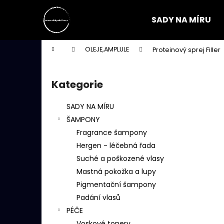
K
Přejít
na
o
SADY NA MÍRU
obsah
Zpět
Zpět
š
do
do
í
Domů
OLEJE,AMPLULE
Proteinový sprej Filler
k
obchodu
obchodu
P
o
Kategorie
Přeskočit
s
kategorie
t
SADY NA MÍRU
r
ŠAMPONY
a
Fragrance šampony
n
Hergen - léčebná řada
n
Suché a poškozené vlasy
í
Mastná pokožka a lupy
p
Pigmentační šampony
a
Padání vlasů
n
PÉČE
e
Voskové tonery