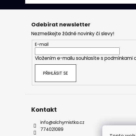
Z
á
Odebírat newsletter
p
Nezmeškejte žádné novinky či slevy!
a
t
E-mail
í
Vložením e-mailu souhlasíte s
podmínkami o
PŘIHLÁSIT SE
Kontakt
info
@
alchymistka.cz
774021089
Tento web 