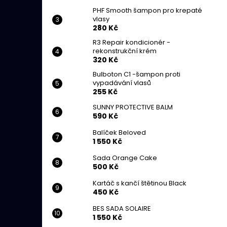
PHF Smooth šampon pro krepaté
vlasy
280 Kč
R3 Repair kondicionér -
rekonstrukční krém
320 Kč
Bulboton C1 -šampon proti
vypadávání vlasů
255 Kč
SUNNY PROTECTIVE BALM
590 Kč
Balíček Beloved
1 550 Kč
Sada Orange Cake
500 Kč
Kartáč s kančí štětinou Black
450 Kč
BES SADA SOLAIRE
1 550 Kč