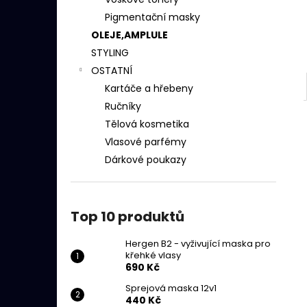
HERGEN B2 - VYŽIVUJÍCÍ MASKA PRO
l
KŘEHKÉ VLASY
Pigmentační masky
690 Kč
OLEJE,AMPLULE
STYLING
OSTATNÍ
Kartáče a hřebeny
Ručníky
Tělová kosmetika
Vlasové parfémy
Dárkové poukazy
Top 10 produktů
Hergen B2 - vyživující maska pro
křehké vlasy
690 Kč
Sprejová maska 12v1
440 Kč