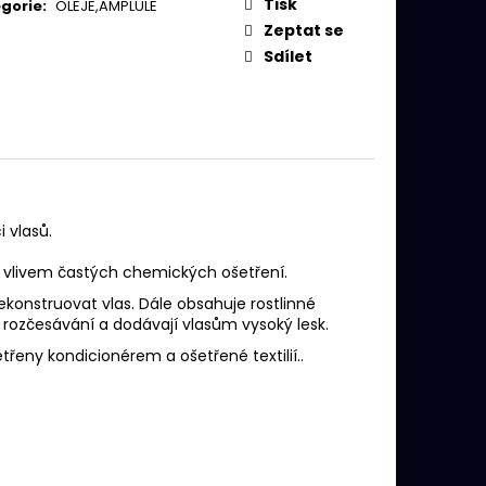
MPON PRO KREPATÉ
Tisk
gorie
:
OLEJE,AMPLULE
Zeptat se
Sdílet
 vlasů.
bo vlivem častých chemických ošetření.
konstruovat vlas. Dále obsahuje rostlinné
jí rozčesávání a dodávají vlasům vysoký lesk.
etřeny kondicionérem a ošetřené textilií..