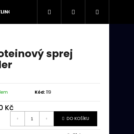
Hledat
Přihlášení
Nákupní
LING
OSTATNÍ
košík
oteinový sprej
ler
adem
Kód:
119
0 Kč
ná
Následující
DO KOŠÍKU
: