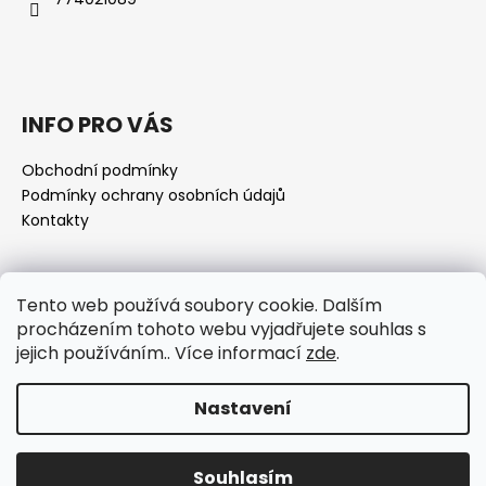
INFO PRO VÁS
Obchodní podmínky
Podmínky ochrany osobních údajů
Kontakty
Přijímáme online platby
Tento web používá soubory cookie. Dalším
procházením tohoto webu vyjadřujete souhlas s
jejich používáním.. Více informací
zde
.
Nastavení
Vytvořil Shoptet
Copyright 2026
www.alchymistka.cz
. Všechna práva
Souhlasím
vyhrazena.