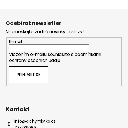
Z
á
Odebírat newsletter
p
Nezmeškejte žádné novinky či slevy!
a
t
E-mail
í
Vložením e-mailu souhlasíte s
podmínkami
ochrany osobních údajů
PŘIHLÁSIT SE
Kontakt
info
@
alchymistka.cz
774021089