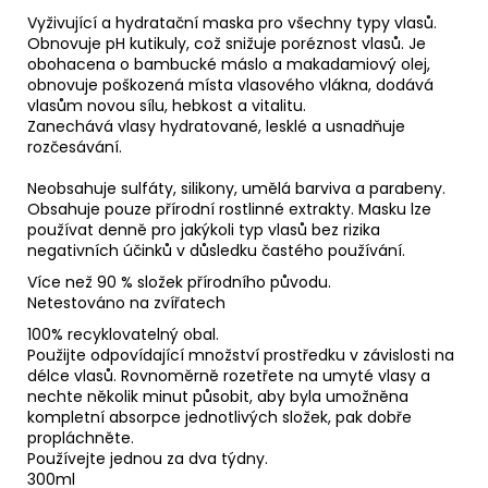
č
Vyživující a hydratační maska ​​pro všechny typy vlasů.
u
Obnovuje pH kutikuly, což snižuje poréznost vlasů. Je
j
obohacena o bambucké máslo a makadamiový olej,
e
obnovuje poškozená místa vlasového vlákna, dodává
m
vlasům novou sílu, hebkost a vitalitu.
e
Zanechává vlasy hydratované, lesklé a usnadňuje
rozčesávání.
HERGEN
Neobsahuje sulfáty, silikony, umělá barviva a parabeny.
B2
Obsahuje pouze přírodní rostlinné extrakty. Masku lze
-
používat denně pro jakýkoli typ vlasů bez rizika
VYŽIVUJÍCÍ
negativních účinků v důsledku častého používání.
MASKA
PRO
Více než 90 % složek přírodního původu.
KŘEHKÉ
Netestováno na zvířatech
VLASY
100% recyklovatelný obal.
690
Použijte odpovídající množství prostředku v závislosti na
Kč
délce vlasů. Rovnoměrně rozetřete na umyté vlasy a
nechte několik minut působit, aby byla umožněna
kompletní absorpce jednotlivých složek, pak dobře
propláchněte.
Používejte jednou za dva týdny.
300ml