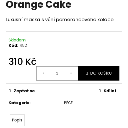
Orange Cake
a
j
Luxusní maska s vůní pomerančového koláče
í
t
?
Skladem
Kód:
452
310 Kč
HLEDAT
Měrná
DO KOŠÍKU
cena:
D
Zeptat se
Sdílet
o
p
Kategorie
:
PÉČE
o
r
Popis
u