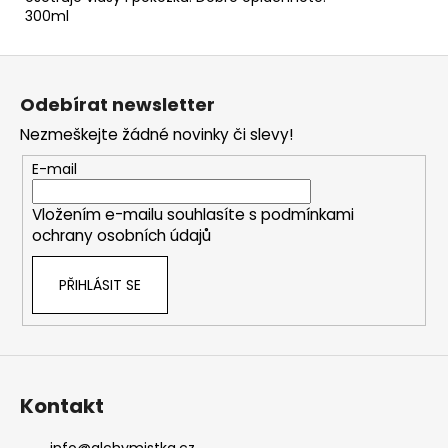
300ml
Z
á
Odebírat newsletter
p
Nezmeškejte žádné novinky či slevy!
a
t
E-mail
í
Vložením e-mailu souhlasíte s
podmínkami
ochrany osobních údajů
PŘIHLÁSIT SE
Kontakt
info
@
alchymistka.cz