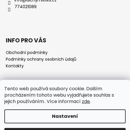
774021089
INFO PRO VÁS
Obchodní podmínky
Podmínky ochrany osobních údajů
Kontakty
Přijímáme online platby
Tento web používá soubory cookie. Dalším
procházením tohoto webu vyjadřujete souhlas s
jejich používáním.. Více informací
zde
.
Nastavení
Vytvořil Shoptet
Copyright 2026
www.alchymistka.cz
. Všechna práva