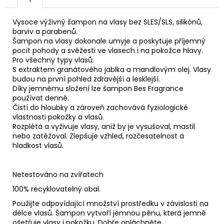
č
u
j
Vysoce výživný šampon na vlasy bez SLES/SLS, silikónů,
barviv a parabenů.
e
Šampon na vlasy dokonale umyje a poskytuje příjemný
m
pocit pohody a svěžesti ve vlasech i na pokožce hlavy.
e
Pro všechny typy vlasů.
S extraktem granátového jablka a mandlovým olej. Vlasy
budou na první pohled zdravější a lesklejší.
F1
Díky jemnému složení lze šampon Bes Fragrance
ŠAMPON
používat denně.
PROTI
Čistí do hloubky a zároveň zachovává fyziologické
LUPŮM
vlastnosti pokožky a vlasů.
190
Rozplétá a vyživuje vlasy, aniž by je vysušoval, mastil
Kč
nebo zatěžoval. Zlepšuje vzhled, rozčesatelnost a
hladkost vlasů.
Netestováno na zvířatech
100% recyklovatelný obal.
Použijte odpovídající množství prostředku v závislosti na
délce vlasů. Šampon vytvoří jemnou pěnu, která jemně
ošetřuje vlasy i pokožku. Dobře opláchněte.