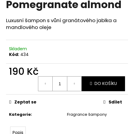
Pomegranate almond
a
j
Luxusní šampon s vůní granátového jablka a
í
mandlového oleje
t
?
Skladem
Kód:
434
190 Kč
HLEDAT
Měrná
DO KOŠÍKU
cena:
D
o
Zeptat se
Sdílet
p
o
Kategorie
:
Fragrance šampony
r
u
Popis