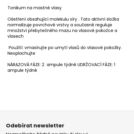
č
u
Tonikum na mastné vlasy
j
Ošetření obsahující molekulu síry . Tato aktivní složka
e
normalizuje povrchové vrstvy a současně reguluje
m
množství přebytečného mazu na vlasové pokožce a
e
vlasech
Použití: vmasírujte po umytí vlasů do vlasové pokožky.
BARVÍCÍ
Neoplachujte
PĚNA
-
NÁRAZOVÁ FÁZE: 2 ampule týdně UDRŽOVACÍ FÁZE: 1
MĚDĚNÁ
ampule týdně
74
330
Kč
Z
á
Odebírat newsletter
p