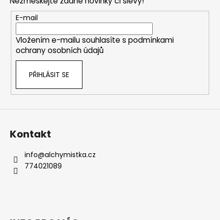
Nezmeškejte žádné novinky či slevy!
a
t
E-mail
í
Vložením e-mailu souhlasíte s
podmínkami
ochrany osobních údajů
PŘIHLÁSIT SE
Kontakt
info
@
alchymistka.cz
774021089