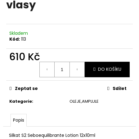
vlasy
a
j
í
t
Skladem
?
Kód:
113
610 Kč
Měrná
DO KOŠÍKU
cena:
HLEDAT
Zeptat se
Sdílet
D
Kategorie
:
OLEJE,AMPLULE
o
p
o
Popis
r
u
Silkat S2 Seboequilibrante Lotion 12x10ml