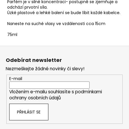
Parfém je v silné koncentraci- postupně se zjemňuje a
odchází prvotní síla.
Úzké plastové a lehké balení se bude líbit každé kabelce.
Naneste na suché vlasy ve vzdálenosti cca 15cm
75ml
Z
á
Odebírat newsletter
p
Nezmeškejte žádné novinky či slevy!
a
t
E-mail
í
Vložením e-mailu souhlasíte s
podmínkami
ochrany osobních údajů
PŘIHLÁSIT SE