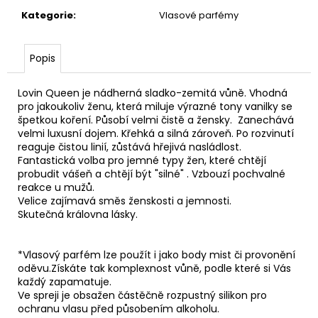
č
u
Kategorie
:
Vlasové parfémy
j
e
Popis
m
e
Lovin Queen je nádherná sladko-zemitá vůně. Vhodná
pro jakoukoliv ženu, která miluje výrazné tony vanilky se
špetkou koření. Působí velmi čistě a žensky. Zanechává
MAXJA
TANNING
velmi luxusní dojem. Křehká a silná zároveň. Po rozvinutí
CREAM
reaguje čistou linií, zůstává hřejivá nasládlost.
Fantastická volba pro jemné typy žen, které chtějí
520
probudit vášeň a chtějí být "silné" . Vzbouzí pochvalné
Kč
reakce u mužů.
Velice zajímavá směs ženskosti a jemnosti.
Skutečná královna lásky.
*Vlasový parfém lze použít i jako body mist či provonění
oděvu.Získáte tak komplexnost vůně, podle které si Vás
každý zapamatuje.
Ve spreji je obsažen částěčně rozpustný silikon pro
ochranu vlasu před působením alkoholu.