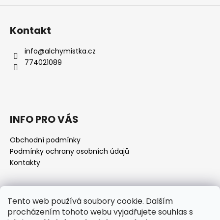
Kontakt
info
@
alchymistka.cz
774021089
INFO PRO VÁS
Obchodní podmínky
Podmínky ochrany osobních údajů
Kontakty
Přijímáme online platby
Tento web používá soubory cookie. Dalším
procházením tohoto webu vyjadřujete souhlas s