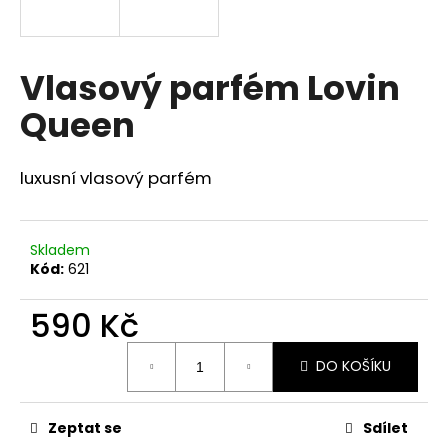
a
j
í
Vlasový parfém Lovin
t
Queen
?
luxusní vlasový parfém
HLEDAT
Skladem
Kód:
621
590 Kč
D
o
Měrná
p
DO KOŠÍKU
cena:
o
r
u
Zeptat se
Sdílet