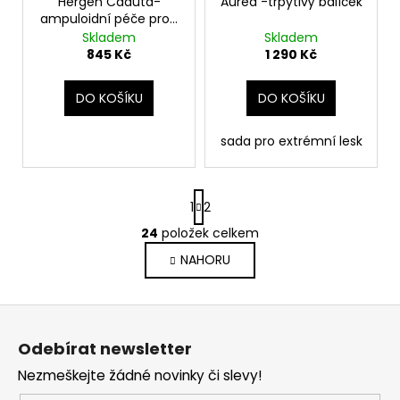
Hergen Caduta-
Aurea -třpytivý balíček
ampuloidní péče proti
padání
Skladem
Skladem
845 Kč
1 290 Kč
DO KOŠÍKU
DO KOŠÍKU
sada pro extrémní lesk
S
1
2
t
r
24
položek celkem
O
á
v
NAHORU
n
l
k
o
á
Z
v
d
á
á
a
Odebírat newsletter
n
p
c
í
Nezmeškejte žádné novinky či slevy!
í
a
p