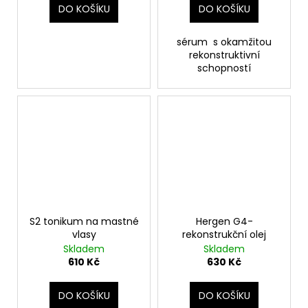
DO KOŠÍKU
DO KOŠÍKU
sérum s okamžitou
rekonstruktivní
schopností
S2 tonikum na mastné
Hergen G4-
vlasy
rekonstrukční olej
Skladem
Skladem
610 Kč
630 Kč
DO KOŠÍKU
DO KOŠÍKU