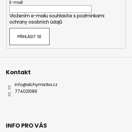
t
E-mail
r
í
v
Vložením e-mailu souhlasíte s
podmínkami
k
ochrany osobních údajů
y
v
PŘIHLÁSIT SE
ý
p
i
s
u
Kontakt
info
@
alchymistka.cz
774021089
INFO PRO VÁS