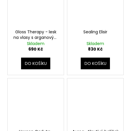
Gloss Therapy - lesk
Sealing Elisir
na vlasy s arganovým
olejem
Skladem
Skladem
690 Kč
830 Kč
DO KOŠÍKU
DO KOŠÍKU