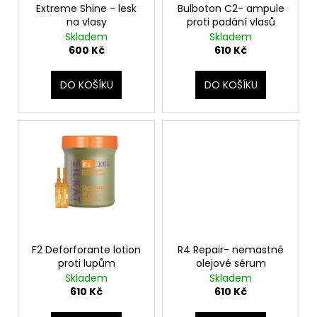
č
ů
o
Extreme Shine - lesk
Bulboton C2- ampule
u
na vlasy
proti padání vlasů
d
j
Skladem
Skladem
u
e
600 Kč
610 Kč
m
k
e
t
DO KOŠÍKU
DO KOŠÍKU
ů
BARVÍCÍ
PĚNA
-
ŠEDOSTŘÍBRNÁ
912
330
Kč
F2 Deforforante lotion
R4 Repair- nemastné
proti lupům
olejové sérum
Skladem
Skladem
610 Kč
610 Kč